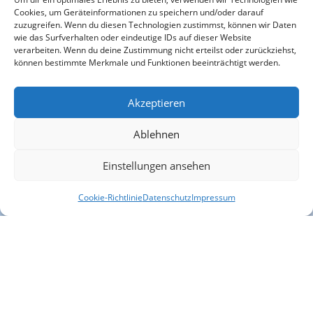
TH Kirchstraße
Cookies, um Geräteinformationen zu speichern und/oder darauf
zuzugreifen. Wenn du diesen Technologien zustimmst, können wir Daten
wie das Surfverhalten oder eindeutige IDs auf dieser Website
verarbeiten. Wenn du deine Zustimmung nicht erteilst oder zurückziehst,
können bestimmte Merkmale und Funktionen beeinträchtigt werden.
Akzeptieren
Ablehnen
Kontakt
Einstellungen ansehen
Cookie-Richtlinie
Datenschutz
Impressum
Kontaktiere uns für mehr Informationen