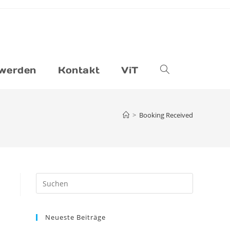
 werden
Kontakt
ViT
Website-
Suche
>
Booking Received
umschalten
Press
Escape
to
Neueste Beiträge
close