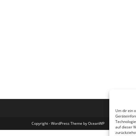
Um dir ein 
Geräteinfor
Technologie
Copyright - WordPress Theme by OceanWP
auf dieser 
zurückziehs